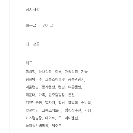
공지사항
최근글
인기글
최근댓글
태그
봄캠핑
둔내캠핑
여름
가족캠핑
겨울
평화막국수
크록스아울렛
공릉관광지
겨울캠핑
동계캠핑
캠핑
여름캠핑
해운대
가족
원주캠핑장
온천
피크닉봉봉
별자리
힐링
팔팔회
준비물
벚꽃캠핑
크록스팩토리
캠핑장추천
가평
키즈캠핑장
데이트
오드아이펜션
놀이동산캠핑장
제주도