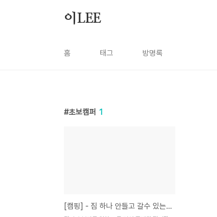
본문 바로가기
이LEE
홈
태그
방명록
초보캠퍼
1
[캠핑] - 짐 하나 안들고 갈수 있는 캠핑장!