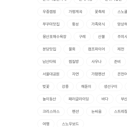
우중캠핑
가평계곡
꽃축제
스노
쭈꾸미맛집
횡성
가족외식
망상
몽산포해수욕장
구례
산불
주의
분당맛집
물회
캠프파이어
제천
남산타워
찜질방
사우나
준비
서울대공원
자연
가평펜션
온천
벚꽃
강릉
해돋이
생선구이
놀이동산
패러글라이딩
바다
부
크리스마스
펜션
눈싸움
스트레
여행
스노우보드