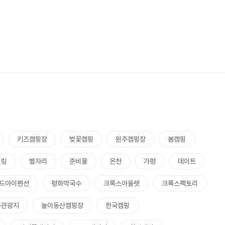
키즈캠핑장
벚꽃캠핑
원주캠핑장
봄캠핑
힐링
별자리
준비물
온천
가평
데이트
드아이펜션
평화막국수
크록스아울렛
크록스팩토리
릉관광지
놀이동산캠핑장
한국캠핑