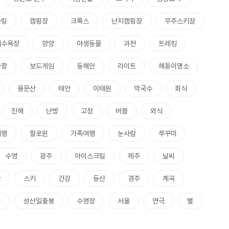
쿨링
캠핑장
크록스
난지캠핑장
무주스키장
해수욕장
양양
야생동물
과천
트레킹
사항
보드게임
동해안
라이트
해돋이명소
용문산
태안
이태원
막국수
회식
진해
난방
고창
버블
외식
여행
할로윈
가족여행
눈사람
쭈꾸미
수영
광주
아이스크림
제주
날씨
산
스키
건강
등산
경주
계곡
칭
성산일출봉
수영장
서울
연극
별