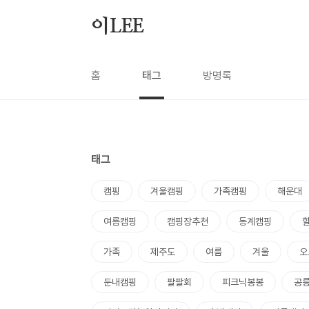
본문 바로가기
이LEE
홈
태그
방명록
태그
캠핑
겨울캠핑
가족캠핑
해운대
여름캠핑
캠핑장추천
동계캠핑
가족
제주도
여름
겨울
오
둔내캠핑
팔팔회
피크닉봉봉
공