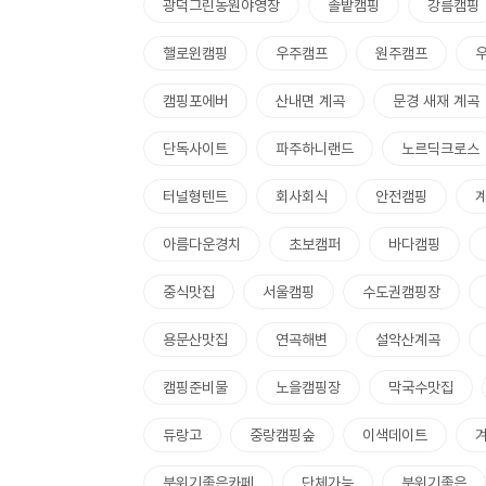
광덕그린농원야영장
솔밭캠핑
강름캠핑
핼로윈캠핑
우주캠프
원주캠프
캠핑포에버
산내면 계곡
문경 새재 계곡
단독사이트
파주하니랜드
노르딕크로스
터널형텐트
회사회식
안전캠핑
아름다운경치
초보캠퍼
바다캠핑
중식맛집
서울캠핑
수도권캠핑장
용문산맛집
연곡해변
설악산계곡
캠핑준비물
노을캠핑장
막국수맛집
듀랑고
중랑캠핑숲
이색데이트
분위기좋은카페
단체가능
분위기좋은