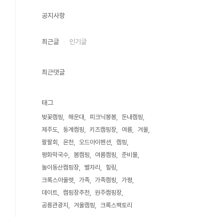
공지사항
최근글
인기글
최근댓글
태그
벚꽃캠핑
해운대
피크닉봉봉
둔내캠핑
제주도
동계캠핑
키즈캠핑장
여름
겨울
팔팔회
온천
오드아이펜션
캠핑
평화막국수
봄캠핑
여름캠핑
준비물
놀이동산캠핑장
별자리
힐링
크록스아울렛
가족
가족캠핑
가평
데이트
캠핑장추천
원주캠핑장
공릉관광지
겨울캠핑
크록스팩토리