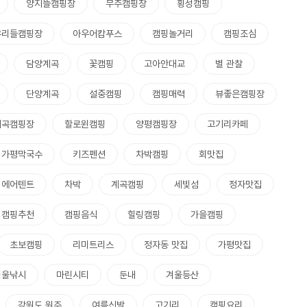
양지뜰캠핑장
무주캠핑장
횡성캠핑
우리들캠핑장
아우어캄푸스
캠핑놀거리
캠핑조심
담양계곡
꽃캠핑
고아안대교
별 관찰
단양계곡
설중캠핑
캠핑매력
뷰좋은캠핑장
계곡캠핑장
할로윈캠핑
양평캠핑장
고기리카페
가평막국수
키즈펜션
차박캠핑
회맛집
에어텐트
차박
계곡캠핑
세빛섬
정자맛집
캠핑추천
캠핑음식
힐링캠핑
가을캠핑
초보캠핑
리미트리스
정자동 맛집
가평맛집
겨울낚시
마린시티
둔내
겨울등산
강원도 원주
여름신발
고기리
캠핑요리