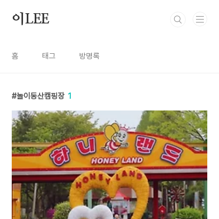
본문 바로가기
이LEE
홈
태그
방명록
놀이동산캠핑장
1