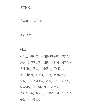
공지사항
최근글
인기글
최근댓글
태그
데이트
준비물
놀이동산캠핑장
팔팔회
가평
원주캠핑장
여름
봄캠핑
가족캠핑
동계캠핑
캠핑
겨울캠핑
둔내캠핑
피크닉봉봉
해운대
가족
캠핑장추천
힐링
크록스팩토리
겨울
크록스아울렛
여름캠핑
오드아이펜션
제주도
평화막국수
별자리
공릉관광지
벚꽃캠핑
온천
키즈캠핑장