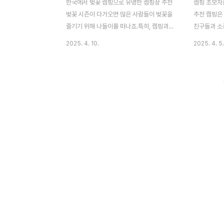
한국에서 벚꽃 캠핑으로 유명한 캠핑장 추천
캠핑 초보자
벚꽃 시즌이 다가오면 많은 사람들이 벚꽃을
추천 캠핑은
즐기기 위해 나들이를 떠나죠.특히, 캠핑과
친구들과 소
벚꽃의 조화는 정말 특별한 경험을 선사해요.
활동이에요.
2025. 4. 10.
2025. 4. 5.
자연 속에서 벚꽃을 감상하며 캠핑을 즐길 수
두렵게 느껴
있는 곳을 소개할게요.벚꽃이 만개하는 시기
선택하면 훨씬
에 캠핑을 떠나면, 그야말로 환상적인 풍경을
요. 오늘은
만날 수 있어요.따뜻한 봄바람과 함께 피어나
추천해 드릴
는 벚꽃은 마음을 편안하게 해 주고, 자연 속
때 고려해야 
에서의 캠핑은 일상의 스트레스를 잊게 해 줘
편의시설이 
요.특히, 가족이나 친구들과 함께하는 캠핑은
이 중요해요.
소중한 추억을 만들어 주죠. 추천 캠핑장 리
잘 마련되어
스트포천 수목원 프로방스 캠핑장 포천에 위
든요. 둘째,
치한 이 캠핑장은 아름다운 수목원과 함께해
해야 해요.
요.벚꽃이 만개하는 시기에 방문하면, 화사한
더욱 신경 써
꽃들과 함께 캠핑을 즐길 수 있어요. 문수골
이 아름다운
힐링캠핑장 ..
배가 되..