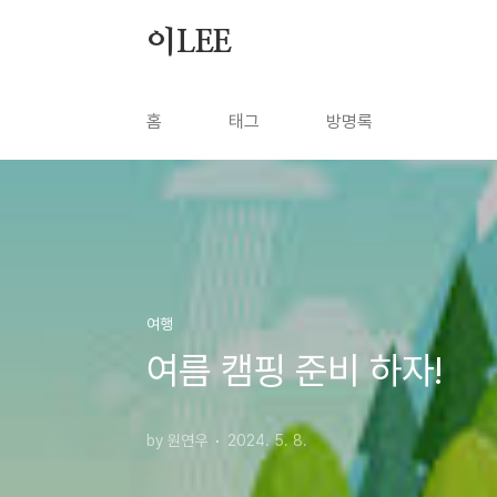
본문 바로가기
이LEE
홈
태그
방명록
여행
여름 캠핑 준비 하자!
by 원연우
2024. 5. 8.