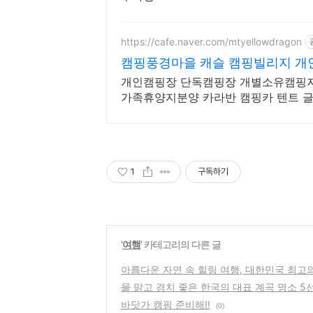
https://cafe.naver.com/mtyellowdragon
캠핑풍경마을 캐슬 캠핑빌리지 
개인캠핑장 단독캠핑장 개별소유캠핑
가족휴양지분양 카라반 캠핑카 텐트 
주말농장 텃밭 별장건축가능
1
구독하기
'
여행
' 카테고리의 다른 글
아름다운 자연 속 힐링 여행, 대한민국 최고
물 맑고 경치 좋은 한국의 대표 계곡 명소 5선
바닷가 캠핑 준비해!!
(0)