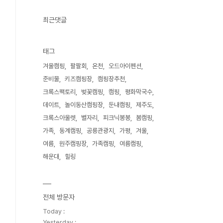
최근댓글
태그
겨울캠핑
팔팔회
온천
오드아이펜션
준비물
키즈캠핑장
캠핑장추천
크록스팩토리
벚꽃캠핑
캠핑
평화막국수
데이트
놀이동산캠핑장
둔내캠핑
제주도
크록스아울렛
별자리
피크닉봉봉
봄캠핑
가족
동계캠핑
공릉관광지
가평
겨울
여름
원주캠핑장
가족캠핑
여름캠핑
해운대
힐링
전체 방문자
Today :
Yesterday :