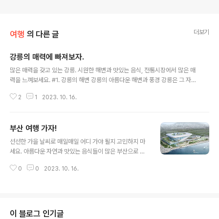
더보기
여행
의 다른 글
강릉의 매력에 빠져보자.
글 내용
많은 매력을 갖고 있는 강릉. 시원한 해변과 맛있는 음식, 전통시장에서 많은 매
력을 느껴보세요. #1. 강릉의 해변 강릉의 아름다운 해변과 풍경 강릉은 그 자체
로 한 편의 아름다운 그림 같습니다. 이곳에서 가장 인상적인 것 중 하나는 바로
2
1
2023. 10. 16.
해변입니다. 강원도 강릉시에 위치한 경포해변은 그야말로 천혜의 자연경관을
자랑합니다. 금색 모래사장과 푸른 바다가 조화를 이루며, 일출 명소로도 유명
합니다. #2. 강릉의 커피와 시장 강릉 커피 거리와 전통 시장 강릉은 전국에서
부산 여행 가자!
가장 맛있는 커피를 즐길 수 있는 곳으로 알려져 있습니다. 안목해변에 위치한
글 내용
'커피거리'에서는 다양한 카페를 찾아보고, 독특하고 맛있는 커피를 마실 수 있
선선한 가을 날씨로 매일매일 어디 가야 될지 고민하지 마
습니다. 또한 장인들이 직접 만든 수제 작업물들을 구경하는 것도 잊지 마세요!
세요. 아름다운 자연과 맛있는 음식들이 많은 부산으로 여
더불어 중앙..
행 한번 가보시죠! 1 : 부산 아름다움 부산의 아름다운 자연
0
0
2023. 10. 16.
경관자연경관 부산은 대한민국에서 가장 아름다운 자연경
관을 갖춘 도시 중 하나입니다. 해안선을 따라 펼쳐진 매혹
적인 바다와 산들은 방문객에게 멋진 풍경을 선사합니다.
국립해양박물관과 태종대는 해안의 아름다움을 느낄 수 있
는 대표적인 장소입니다. 또한 오륙도와 동백섬은 청정한
이 블로그 인기글